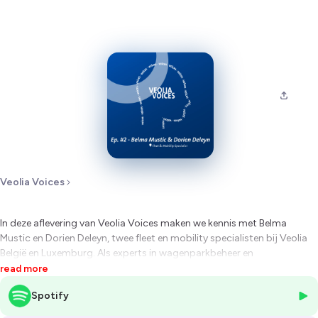
Veolia Voices
In deze aflevering van Veolia Voices maken we kennis met Belma
Mustic en Dorien Deleyn, twee fleet en mobility specialisten bij Veolia
België en Luxemburg. Als experts in wagenparkbeheer en
mobiliteitsoplossingen doorbreken deze gedreven dames de
read more
stereotypen in een traditioneel mannelijke sector. Ze beheren niet
Spotify
alleen het operationele en financiële aspect van het wagenpark, maar
spelen ook een cruciale rol in de verduurzaming van de vloot, met als