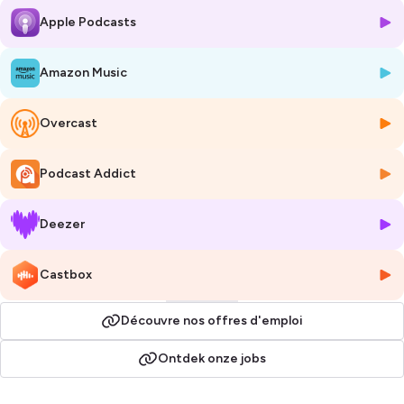
doel 50% elektrische bedrijfswagens tegen 2025. Met hun passie voor
Apple Podcasts
auto's en focus op klantvriendelijke dienstverlening begeleiden ze
collega's bij hun mobiliteitskeuzes, van wagenpark tot
mobiliteitsbudget.
Amazon Music
Wil je meer weten over onze initiatieven of heb je ideeën om te delen?
Bezoek dan onze website
www.veolia.be
of volg ons op
LinkedIn
.
Overcast
Vergeet niet te abonneren op onze podcast om geen enkele aflevering
te missen. Samen maken we het verschil voor een groenere en
duurzamere wereld.
Podcast Addict
Veolia Voices - Authentieke verhalen voor een duurzame toekomst.
Deezer
Hosted on Ausha. See
ausha.co/privacy-policy
for more information.
Castbox
Découvre nos offres d'emploi
Ontdek onze jobs