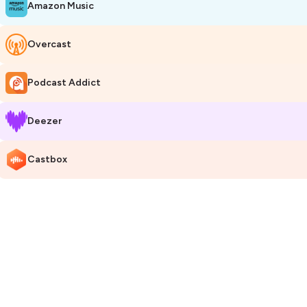
Hosted on Ausha. See
ausha.co/privacy-policy
for more information.
Amazon Music
Overcast
Podcast Addict
Deezer
Castbox