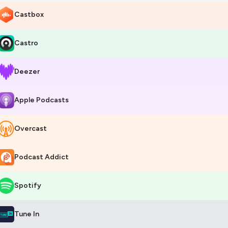
Castbox
Castro
Deezer
Apple Podcasts
Overcast
Podcast Addict
Spotify
Tune In