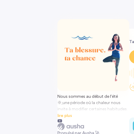
Ta
Nous sommes au début de l’été
🌞,une période où la chaleur nous
invite à modifier certaines habitudes.
Et si l'une de ces habitudes était
lire plus
la manière dont on pratique le
Yoga?
Propulsé par Ausha 🚀