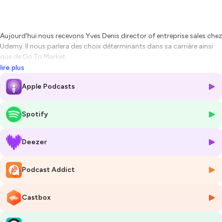
Aujourd'hui nous recevons Yves Denis director of entreprise sales chez
Udemy. Il nous parlera des choix déterminants dans sa carrière ainsi
que de Go To Market.
lire plus
Cher auditeur, chère auditrice, nous vous laissons découvrir ce
Apple Podcasts
podcast 🍿
Hébergé par Ausha. Visitez
ausha.co/politique-de-confidentialite
Spotify
pour plus d'informations.
Deezer
Podcast Addict
Castbox