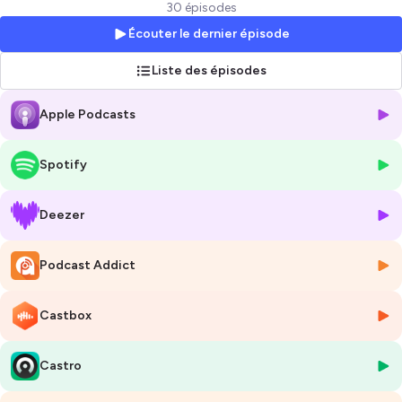
Inverser la façon de faire du recrutement !
30 épisodes
Nous connaissons l'univers de la vente SaaS par coeur et c'est
Écouter le dernier épisode
pourquoi nous avons lancé ce podcast car nous sommes
extrêmement privilégiés. Nous rencontrons des personnes
Liste des épisodes
d’exception, ayant un parcours remarquable dans la gestion d’équipe
commerciale de l’univers des logiciels.
Apple Podcasts
Notre objectif est d'échanger avec des Sales Leaders qui ont une
carrière inspirante afin de vous transmettre leurs savoirs, leurs
expériences ett leur recul sur des périodes marquantes de leur carrière.
Spotify
Nous vous invitons à un voyage exceptionnel, à l'image du voyage
récompensant chaque année les meilleurs commerciaux des plus
grandes sociétés américaines. Lors de cette odysée, nous
Deezer
découvrirons ensemble les plus impressionnantes stratégies des
meilleurs Directeurs Commerciaux de la tech.
Podcast Addict
Nous vous souhaitons une bonne écoute, et n'hésitez pas à nous
partager vos impressions, vos remarques ou recommander des Sales
Leaders qui vous inspirent.
Castbox
Bonne écoute.
Hébergé par Ausha. Visitez
ausha.co/politique-de-confidentialite
Castro
pour plus d'informations.