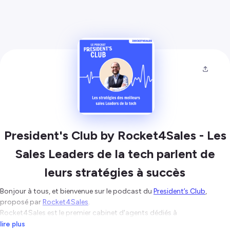
President's Club by Rocket4Sales - Les
Sales Leaders de la tech parlent de
leurs stratégies à succès
Bonjour à tous, et bienvenue sur le podcast du
President’s Club
,
proposé par
Rocket4Sales
.
Rocket4Sales est le premier cabinet d'agents dédiés à
l'accompagnement de commerciaux experts de la tech. Notre vision ?
lire plus