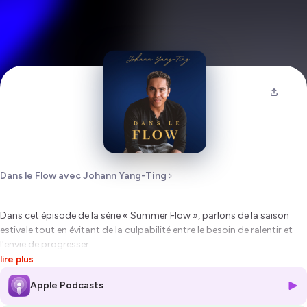
Dans le Flow avec Johann Yang-Ting
Dans cet épisode de la série « Summer Flow », parlons de la saison
estivale tout en évitant de la culpabilité entre le besoin de ralentir et
l'envie de progresser...
lire plus
📖 Mon nouveau livre :
https://amzn.to/4lowH7w
Apple Podcasts
✒️ Le diagnostic Flowtasking :
https://www.flowtasking.fr/diagnostic6m95temj