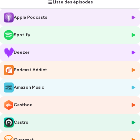
Liste des épisodes
indépendants, dirigeants, créateurs et profils multipotentiels qui
doivent avancer dans un environnement devenu complexe, sans
Apple Podcasts
s’épuiser ni se perdre en chemin.
Ici, on parle de ce que vivent réellement celles et ceux qui ne rentrent
Spotify
pas facilement dans une case :
La surcharge mentale.
Deezer
La dispersion.
La fatigue décisionnelle.
Podcast Addict
Les projets qui se concurrencent.
La pression de réussir.
La perte de clarté.
Amazon Music
Les passages de cap.
Les activités qui reposent encore trop sur une seule personne.
L’envie de liberté, sans renoncer à l’ambition.
Castbox
Le besoin de structure, sans étouffer sa créativité.
Castro
Mais surtout, on cherche des solutions concrètes.
Comment comprendre votre propre fonctionnement ?
Overcast