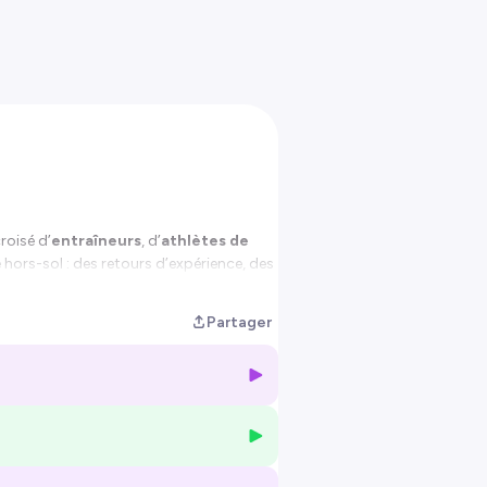
croisé d’
entraîneurs
, d’
athlètes de
ie hors-sol : des retours d’expérience, des
, décider, gérer la pression et
Partager
outils immédiatement actionnables
.
camp.fr
— et
partagez
l’épisode à
us d'informations.