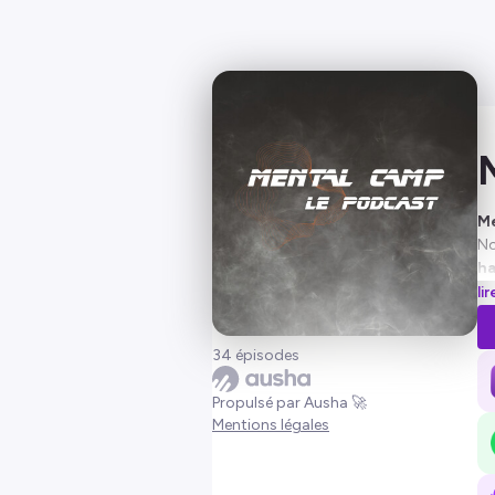
M
No
ha
ro
li
pr
Qu
34 épisodes
🎧
(
h
Propulsé par Ausha 🚀
ce
Mentions légales
Hé