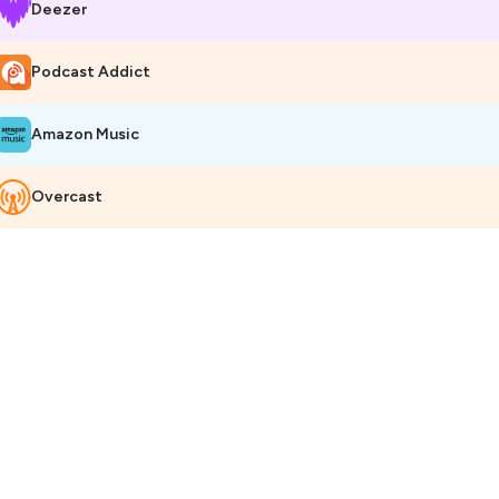
Deezer
Podcast Addict
Amazon Music
Overcast