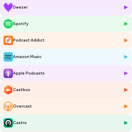
Deezer
Dastan Jasim a partagé avec nous des réflexions nuancées sur le
racisme intra-communautaire, en particulier le racisme turc contre les
Kurdes, et la manière dont celui-ci se combine avec le racisme anti-
Spotify
migrant en Allemagne. Cette intersection entre diverses formes
d'oppression rend la situation des Kurdes en diaspora d'autant plus
Podcast Addict
complexe, et Dastan a souligné à quel point il est crucial de
reconnaître ces multiples couches de discrimination.
Amazon Music
Un autre aspect central de notre discussion a porté sur la visibilité des
Kurdes en Allemagne, qui a été amplifiée par leur rôle dans la lutte
contre l'État islamique. Dastan Jasim a expliqué comment ce combat
Apple Podcasts
a contribué à renforcer l'image des Kurdes en tant que défenseurs de
la justice sociale et des droits humains. Toutefois, malgré cette
Castbox
reconnaissance, les stéréotypes négatifs persistent, et de nombreux
Kurdes doivent encore lutter pour être pleinement acceptés et
compris.
Overcast
Nous avons également abordé les relations historiques entre
l'Allemagne et la Turquie, un élément souvent méconnu mais essentiel
pour comprendre le traitement réservé aux Kurdes en Allemagne.
Castro
Dastan a souligné que ces relations influencent non seulement la