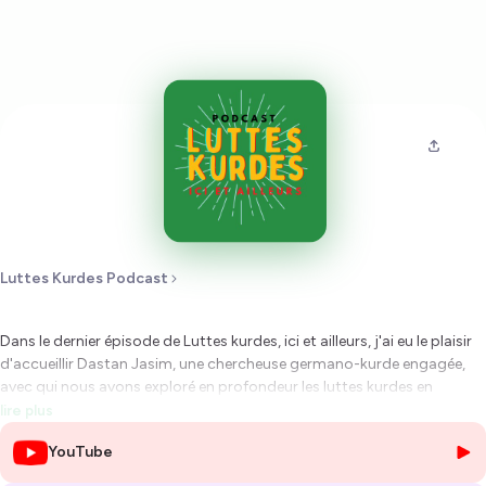
Luttes Kurdes Podcast
Dans le dernier épisode de
Luttes kurdes, ici et ailleurs
, j'ai eu le plaisir
d'accueillir Dastan Jasim, une chercheuse germano-kurde engagée,
avec qui nous avons exploré en profondeur les luttes kurdes en
diaspora, notamment en Allemagne. Cet échange passionnant nous a
lire plus
permis de mieux comprendre les défis auxquels font face les Kurdes,
YouTube
non seulement en raison de leur identité ethnique, mais aussi du
contexte politique complexe dans lequel ils évoluent.