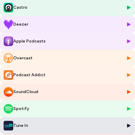
Je suis vraiment contente de te présenter l’entrevue que j’ai faite avec
Castro
Justine Reid parce qu’elle offre une perspective unique sur la guérison
intérieure et la transformation personnelle, avec des conseils
pratiques pour surmonter les défis émotionnels et vivre une vie
Deezer
épanouie.
Apple Podcasts
Tu ne connais pas encore Justine… et bien, tu seras servi dans cet
épisode. Quand tu t’immerges dans le monde de cette merveilleuse
humaine, ça devient une potion magique pour l’âme. 🪄
Overcast
Tout au long de notre conversation, elle ouvre son cœur avec
authenticité et vulnérabilité en partageant un moment très personnel
Podcast Addict
de sa vie où elle a dû faire face à une situation difficile avec sa mère.
Période vraiment douloureuse pour elle, qui a longtemps teinté son
SoundCloud
existence.
Justine a été très ouverte sur l’impact émotionnel des expériences
Spotify
d’abandon et de blessures émotionnelles et te partage aussi
comment elle a travaillé son processus de pardon pour surmonter les
épreuves émotionnelles.
Tune In