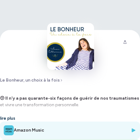
Le Bonheur, un choix à la fois
🫤 Il n’y a pas quarante-six façons de guérir de nos traumatismes
et vivre une transformation personnelle.
Il faut faire face à nos blessures.
lire plus
Amazon Music
Ce n’est pas ce que tu voulais entendre hein ? 😬