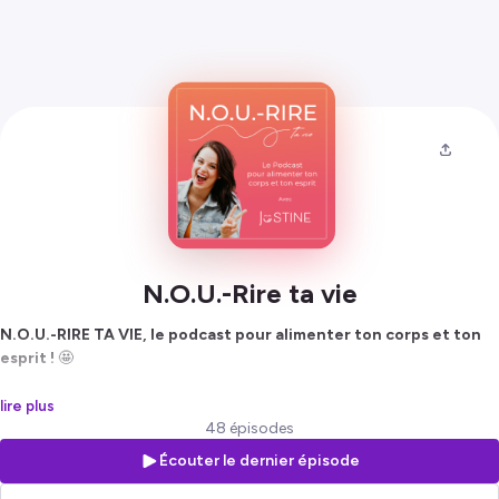
N.O.U.-Rire ta vie
N.O.U.-RIRE TA VIE, le podcast pour alimenter ton corps et ton
esprit !
🤩
Ici, tu verras, c’est plus qu’un podcast, c’est une zone d’expansion et
lire plus
de création de vitalité pour les femmes rêveuses et gourmandes.
48 épisodes
Écouter le dernier épisode
Tu y trouveras une foule d’ingrédients pour te créer une vie qui goûte
meilleure à chaque instant.