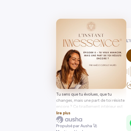
L'
Tu sens que tu évolues, que tu
changes, mais une part de toi résiste
encore ? Ce tiraillement intérieur est
normal — et révélateur.
lire plus
Dans cet épisode, je t’explique
pourquoi il est souvent difficile de
Propulsé par Ausha 🚀