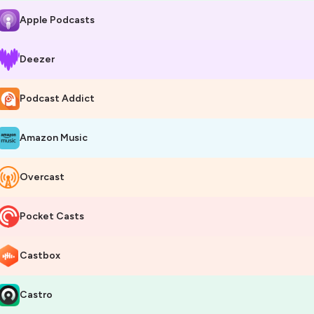
Apple Podcasts
Deezer
Podcast Addict
Amazon Music
Overcast
Pocket Casts
Castbox
Castro