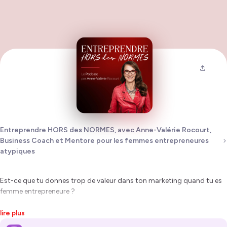
Entreprendre HORS des NORMES, avec Anne-Valérie Rocourt,
Business Coach et Mentore pour les femmes entrepreneures
atypiques
Est-ce que tu donnes trop de valeur dans ton marketing quand tu es
femme entrepreneure ?
Ou pas assez, au point de ralentir la croissance et le succès de ton
lire plus
entreprise ?