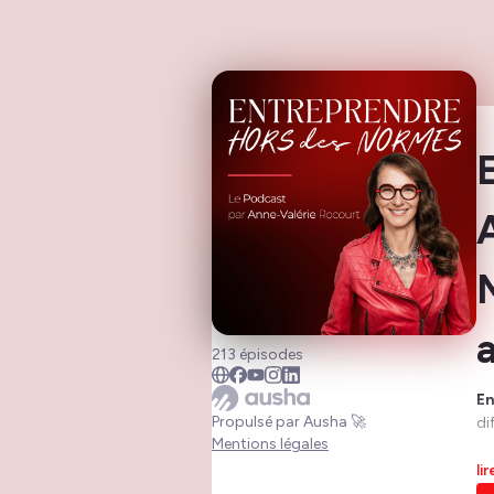
213 épisodes
E
Propulsé par Ausha 🚀
di
Mentions légales
Il
li
dé