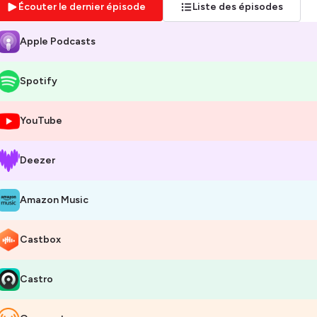
Écouter le dernier épisode
Liste des épisodes
 vas
amplifier la croissance de ton business
en écoutant les épisod
Apple Podcasts
rketing et mindset, et des interviews avec des entrepreneurs inspirant
treprendre HORS des NORMES est animé par
Anne-Valérie Rocourt
,
Spotify
treprises créées), mentore et business coach pour femmes, experte
puis 2010, auteure deux deux livres publiés et conférencière TEDx. Elle
mour des stratégies audacieuses, des approches mindset décalées p
YouTube
expansion
.
Deezer
 podcast pour femmes entrepreneures t'aide à te rendre
visible
, trou
affaires
, atteindre ton prochain niveau de
succès
, avec un marketing 
mme avoir ta business coach qui t'offre de précieux conseils, chaque j
Amazon Music
ur les
entrepreneures atypiques
, créer son offre, avoir une stratégi
gmenter son chiffre d'affaires,
développer son entreprise hors des
Castbox
otidien. Ce podcast, c'est comme avoir ta business coach qui t'offre d
Castro
e tu sois
débutante
ou
avancée
, les sujets tels que la création et l
del, les stratégies business de pointe, la communication authentique, 
mment prendre tes décisions, le mindset… sont abordés dans le podc