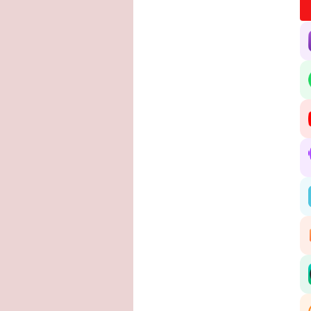
Tu
ma
En
en
de
hu
d’
Ce
d’
co
Po
au
qu
Qu
mo
co