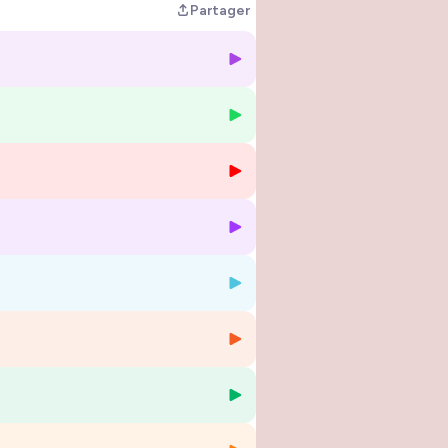
Partager
es riches en enseignements stratégie
s.
 multi-entrepreneure depuis 2010 (4
 dans l’accompagnement des femmes
 dévoile avec authenticité, profondeur et
our que
ton business
soit ton
espace
ver des
clients
, augmenter ton
chiffre
joyeux et une vente alignée. C'est
eudi.
e marketing alignée, trouver des clients,
 normes
sont des préoccupations du
e précieux conseils, chaque jeudi.
’optimisation de ton offre, ton business
vendre sans s’épuiser, ton énergie,
ast.