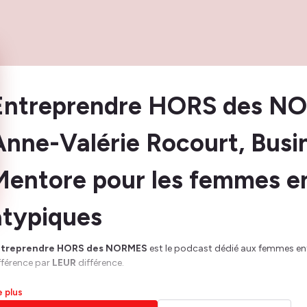
Entreprendre HORS des NO
Anne-Valérie Rocourt, Busi
Mentore pour les femmes e
atypiques
ntreprendre HORS des NORMES
est le podcast dédié aux femmes ent
fférence par
LEUR
différence.
 s’adresse aux
entrepreneures
originales
et
ambitieuses
, qui se sen
re plus
calées
, et qui veulent se créer une vie riche et libre, par la voie de l’ent