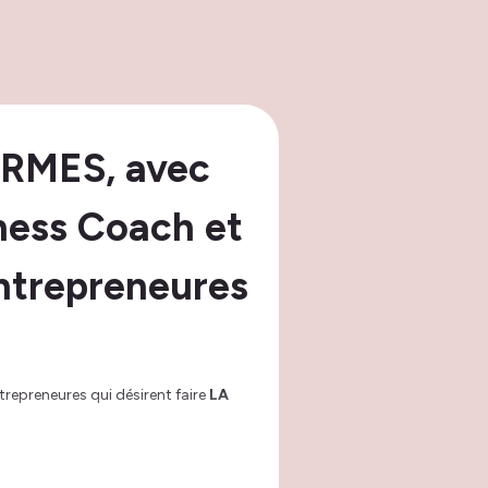
RMES, avec
ness Coach et
ntrepreneures
repreneures qui désirent faire
LA
tent
atypiques
, qui se trouvent
repreneuriat.