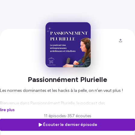
Passionnément Plurielle
Les normes dominantes et les hacks à la pelle, on n’en veut plus !
Bienvenue dans Passionnément Plurielle, le podcast des
entrepreneuses qui veulent développer leur activité sans y laisser leur
lire plus
peau.
11 épisodes
357 écoutes
Écouter le dernier épisode
Je suis Frédérique, mariée, maman de 4 enfants et alchimiste
multipassionnée 👋🏻