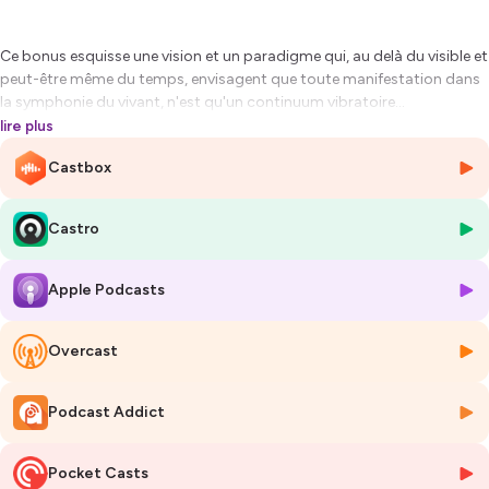
Ce bonus esquisse une vision et un paradigme qui, au delà du visible et
peut-être même du temps, envisagent que toute manifestation dans
la symphonie du vivant, n'est qu'un continuum vibratoire...
lire plus
Bonne écoute!
Castbox
Hébergé par Ausha. Visitez
ausha.co/politique-de-confidentialite
pour plus d'informations.
Castro
Apple Podcasts
Overcast
Podcast Addict
Pocket Casts