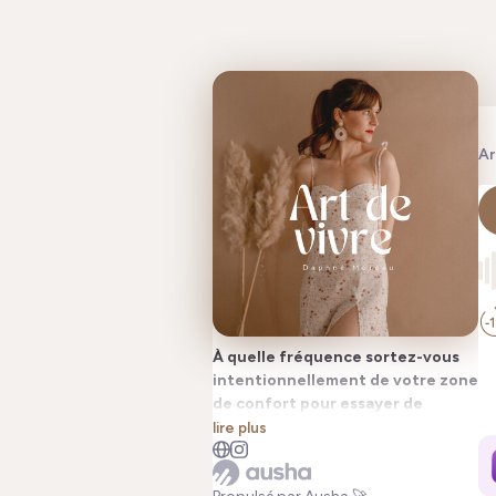
Ar
À quelle fréquence sortez-vous
intentionnellement de votre zone
de confort pour essayer de
nouvelles choses ? Est-ce que
lire plus
c’est facile ou difficile pour vous ?
Est-ce que vous avez parfois le