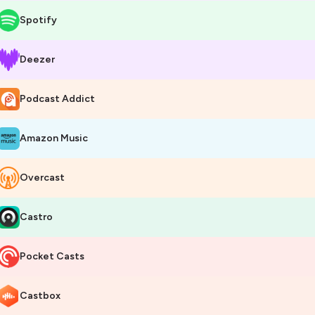
Spotify
Deezer
Podcast Addict
Amazon Music
Overcast
Castro
Pocket Casts
Castbox