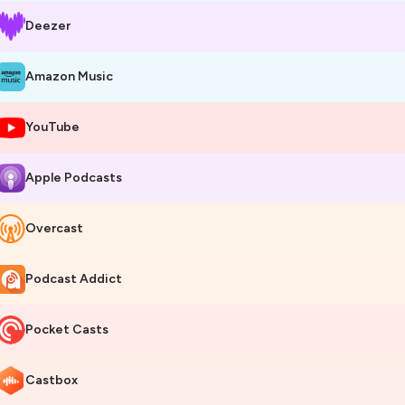
Deezer
Amazon Music
YouTube
Apple Podcasts
Overcast
Podcast Addict
Pocket Casts
Castbox