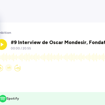
bition
Spotify