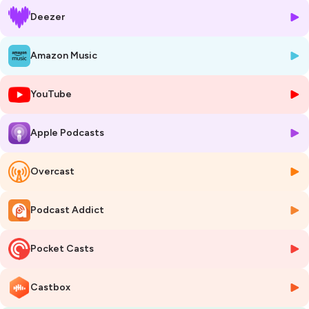
entreprises. Leur outil pédagogique : la voile au service des entreprises
Deezer
en “
emmenant des personnes naviguer pour sortir de leur zone de
confort et expérimenter leur manière de manager
“
Amazon Music
“
Notre credo depuis le démarrage, c’est la confiance est la clé de la
performance. C’est parce qu’on met de la confiance dans les
YouTube
entreprises, ca peut être la confiance en soi mais aussi la confiance en
ses collègues, en sa hiérarchie, en ses subordonnés. Et l’idée ça était
de dire que cette confiance, elle est au cœur de la performance des
Apple Podcasts
entreprises et c’est ce que nous on veut porter avec les valeurs de
voile
“.
Overcast
“
En parallèle de développer notre entreprise, il y a aussi cette volonté
d’ancrer un projet sportif de haut niveau dans le territoire puisqu’on
Podcast Addict
est des fervents convaincus que ce territoire a toutes les richesses et
tous les savoirs faires pour porter une écurie de course aux larges, la
première du genre en Méditerranée puisque ca n’existe pas. (…) Aussi
Pocket Casts
de mettre le premier provençal, le premier marseillais au départ du
Vendée Globe puisque ça n’est jamais arrivé
“.
Castbox
Hâte de vous faire découvrir cette interview inspirante et constructive