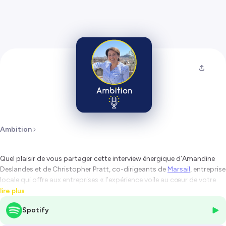
Ambition
Quel plaisir de vous partager cette interview énergique d’Amandine
Deslandes et de Christopher Pratt, co-dirigeants de
Marsail
, entreprise
locale qui offre aux entreprises «
l’expérience voile au cœur de votre
performance
».
lire plus
Spotify
Ancré localement à Marseille avec leur équipe de 7 collaborateurs, ils
mettent la confiance et l’humain au cœur de la performance des