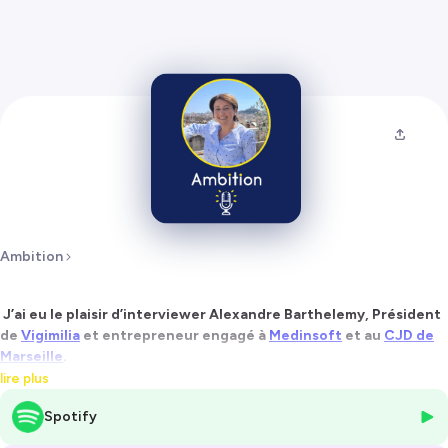
Ambition
J’ai eu le plaisir d’interviewer Alexandre Barthelemy, Président
de
Vigimilia
et entrepreneur engagé à
Medinsoft
et au
CJD de
Marseille
.
lire plus
Depuis toujours, il a vu ses parents entrepreneurs s’investir dans leur
Spotify
entreprise et s’engager donc il ne se voyait pas autrement et ne s’est
jamais projeté en tant que salarié.