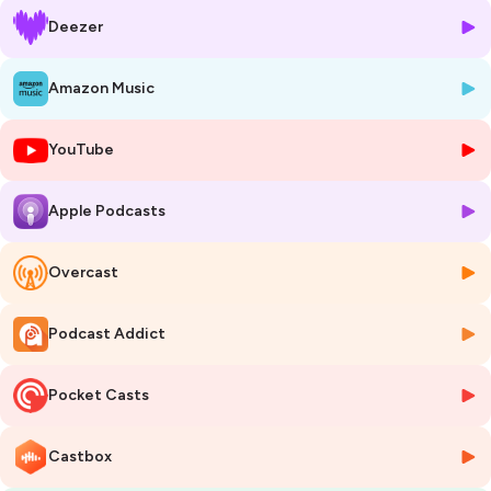
Deezer
Alexandre s’implique pour le développement économique local sur la
métropole Aix-Marseille et s’investit au sein d’associations de
dirigeants d’entreprise tels que Medinsoft ou encore le CJD Marseille.
Amazon Music
Ce qui l’anime c’est fédérer et créer des synergies, d’ailleurs il pilote
l’organisation du
Grand Opening
, la soirée la plus attendue de
YouTube
l’année. Cet événement unique rassemble les acteurs économiques du
territoire pour une soirée festive alliant rencontres, business et
animations.
Apple Podcasts
C’est précieux de partager ce moment privilégié avec un acteur
économique local et j’ai plaisir à vous partager ce témoignage
Overcast
authentique.
Podcast Addict
Découvrez vite notre nouvel épisode que je vous promets inspirant et
riche.
Pocket Casts
Hâte que vous l’écoutiez et encore plus hâte d’avoir vos réactions en
commentaires.
Castbox
Ce podcast sur votre plateforme