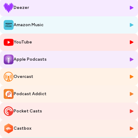
Plus qu’un acteur territorial, Matthieu est un amoureux de Marseille et
Deezer
plus largement de sa région Sud dont il nous relate le potentiel
incroyable !
C’est une des raisons pour laquelle après plusieurs d’années
Amazon Music
d’exercices aux Etats-Unis, il revient à Marseille en 2011 et devient
Président et codirecteur de l’entreprise
Crowe Ficorec
.
YouTube
Son engagement local pour la protection de la femme, la solidarité et
le handicap se concrétise grâce au fond de dotation qu’il a créé et
également au mécénat de compétences qu’il permet à ses salariés.
Apple Podcasts
Ce podcast sur votre plateforme
Overcast
Hébergé par Ausha. Visitez
ausha.co/politique-de-confidentialite
pour plus d'informations.
Podcast Addict
Pocket Casts
Castbox