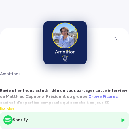
Ambition
Ravie et enthousiaste à l’idée de vous partager cette interview
de Matthieu Capuono, Président du groupe
Crowe Ficorec
,
cabinet d’expertise comptable qui compte à ce jour 80
collaborateurs en local.
lire plus
Spotify
Une interview passionnante et riche de sens que vous apprécierez
sûrement d’écouter.