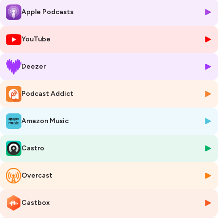
donc pas photogénique il y a 10 ans.
Apple Podcasts
"Je ne sais pas poser"
"Je n'aime pas mon sourire"
...
YouTube
Grâce à la photographie, elle a changé le regard qu'elle portait sur elle,
Deezer
assumé qui elle est et osé sortir de l'ombre.
Comme par magie, c'est quand tout s'est aligné que son activité a
explosé.
Podcast Addict
Personnellement, j'ai un problème avec mon image, je ne me trouve
pas du tout photogénique.
Amazon Music
Le problème, c'est que je vois bien que dans la sphère professionnelle
100% de ceux qui réussissent acceptent de montrer leur tête.
Castro
J'ai invité Amélie dans mon podcast BONNE RÉPUTATION pour
comprendre :
Overcast
→ Comment se réconcilier avec son image pour oser briller grâce la
photographie ?
→ Comment devenir photogénique pour créer une identité
Castbox
professionnelle qui me ressemble ?