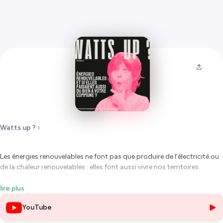
Watts up ?
Les énergies renouvelables ne font pas que produire de l’électricité ou
de la chaleur renouvelables : elles font aussi vivre nos territoires.
Dans cet épisode, on s’appuie sur une étude récente* pour
lire plus
comprendre ce que rapportent vraiment les énergies renouvelables
YouTube
aux communes françaises. Éolien, bois-énergie, solaire, géothermies,
hydroélectricité… découvrez comment ces projets financent