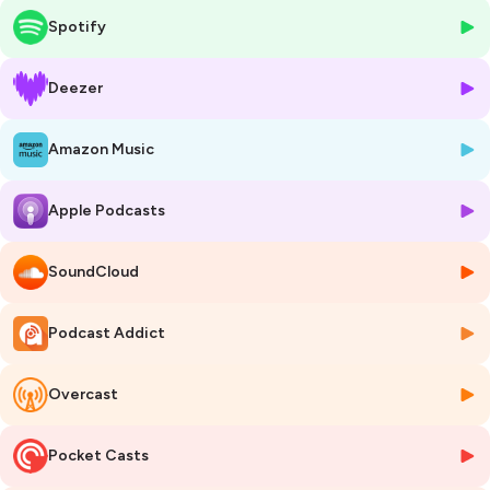
concrètement des services publics, des équipements locaux et le
Spotify
quotidien des habitants, en particulier dans les territoires ruraux.
Un épisode pour voir la transition énergétique au plus près de chez
Deezer
vous.
Amazon Music
*étude sur la fiscalité locale des Énergies renouvelables, réalisée par
Colombus Consulting pour le Syndicat des énergies renouvelables.
Disponible ici :
https://www.syndicat-energies-
Apple Podcasts
renouvelables.fr/etude-exclusive-colombus-consulting-x-ser-
energies-renouvelables-quelles-retombees-fiscales-pour-les-
territoires/
SoundCloud
Hébergé par Ausha. Visitez
ausha.co/politique-de-confidentialite
Podcast Addict
pour plus d'informations.
Overcast
Pocket Casts