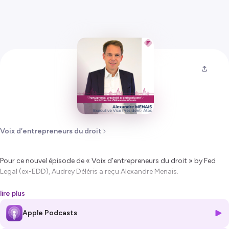
Voix d’entrepreneurs du droit
Pour ce nouvel épisode de « Voix d’entrepreneurs du droit » by Fed
Legal (ex-EDD), Audrey Déléris a reçu Alexandre Menais.
Ancien avocat, Alexandre a choisi de rejoindre le monde de
lire plus
l’entreprise
: eBay, Accenture et ensuite Atos.
Apple Podcasts
Durant cet échange, il a parlé du
positionnement entrepreneurial
du directeur juridique
, de l’importance de sa rencontre avec Thierry