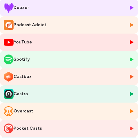
Breton et de savoir s’entourer des bonnes personnes.
Deezer
Mais aussi de ses passions : le développement de ses collaborateurs –
pour qui il souhaite être le meilleur modèle – mais aussi une plus
Podcast Addict
secrète, la poésie.
Homme de projets, il a été impliqué dans la définition de la raison
YouTube
d’être d’Atos et s’est passionné sur le sujet, jusqu’à rédiger un ouvrage
(préfacé par Bruno Lemaire).
Spotify
Selon lui, il est
« urgent d’attendre »
surtout dans un monde aussi
rapide que le nôtre.
Alexandre nous encourage aussi à oser, ne pas voir peur de l’échec,
Castbox
tout en gardant notre liberté.
Castro
..........................................
Qui sommes-nous ?
Overcast
Fed Legal, est un cabinet de recrutement et de chasse de têtes, qui
évolue depuis plus de dix ans dans le secteur juridique et fiscal. Notre
équipe d'experts accompagnent les professionnels du droit en leur
Pocket Casts
proposant des opportunités de carrière.