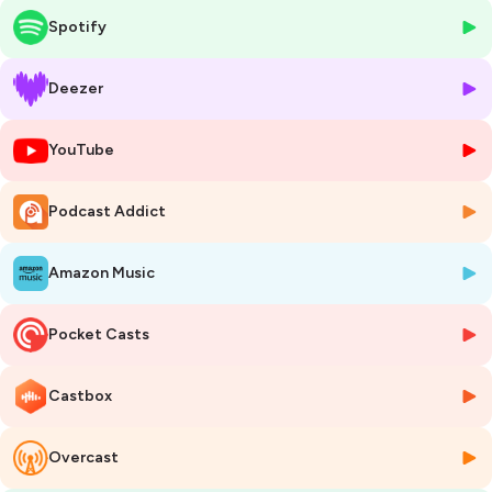
force.
Spotify
Engagée, positive, lumineuse, elle nous parle de son quotidien, de ses
combats, de ses engagements associatifs et surtout de cette énergie
qui l’anime pour vivre pleinement, malgré tout.
Deezer
Un témoignage puissant, émouvant et profondément motivant, pour
rappeler qu’il est possible de transformer les obstacles en
YouTube
opportunités et que l’optimisme est une forme de résistance.
👉 Un épisode à écouter absolument si vous avez besoin d’un boost
Podcast Addict
d’espoir et de courage.
🎧 Bonne écoute !
Amazon Music
Prenez bien soin de vous !
“Et n’oubliez pas, plus vous apprenez sur votre maladie, mieux
Pocket Casts
vous la gérez !”
Retrouvez Besma sur son :
Castbox
Compte Instagram
🎧 Bonne écoute !
Overcast
Prenez bien soin de vous !