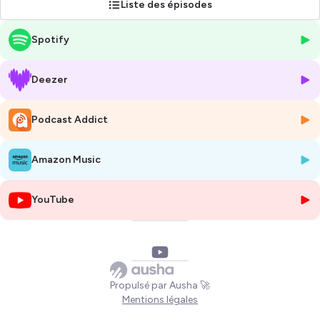
Liste des épisodes
Hébergé par Ausha. Visitez
ausha.co/politique-de-confidentialite
Spotify
pour plus d'informations.
Deezer
Podcast Addict
Amazon Music
YouTube
Propulsé par Ausha 🚀
Mentions légales