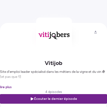
Vitijob
Site d'emploi leader spécialisé dans les métiers de la vigne et du vin 🍇
(et pas que !)]
Venez-ici à la rencontre de professionnel(les) du secteur et découvrez
lire plus
leur passion !
4 épisodes
Écouter le dernier épisode
Vivez votre passion et rejoignez dès maintenant les nouveaux talents
de la vigne et du vin 🚀