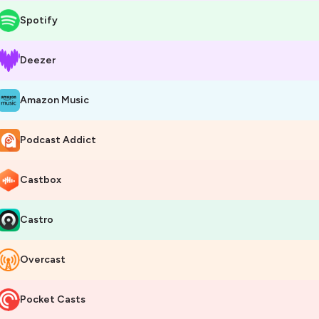
Spotify
Deezer
Amazon Music
Podcast Addict
Castbox
Castro
Overcast
Pocket Casts