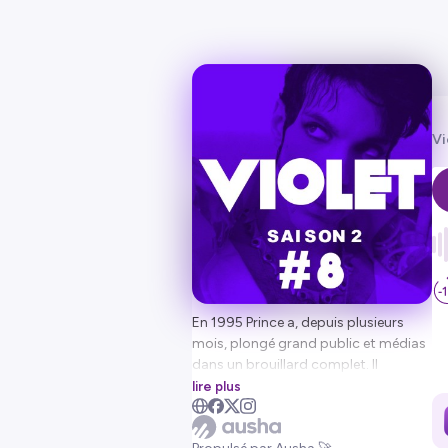
Vi
En 1995 Prince a, depuis plusieurs
mois, plongé grand public et médias
dans un brouillard complet. Il
continue dans cette direction au
lire plus
mois de mars lors de sa tournée
Européenne où il ne chante plus