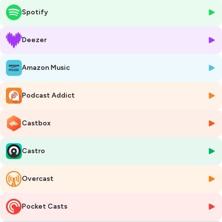
Slaughterhouse.
Spotify
Contact :
www.schkopi.com
Deezer
Facebook :
Violet - Le Podcast
Amazon Music
Aidez nous, en soutenant gratuitement ce podcast !
Comment ? C'est très simple :
Podcast Addict
1) 🔔Abonnez vous pour être prévenu automatiquement
2) ❤️ Laissez un avis sur Apple Podcast (
en cliquant ici
) , et beaucoup
beaucoup d'étoiles sur Apple ou Spotify
Castbox
3) Inscrivez vous à
notre Newsletter
(vous ne recevrez que des
messages liés a Violet)
Castro
Et si vous faites tout cela, nous vous sommes reconnaissants à
jamais ❤️ ❤️ ❤️ ❤️
Overcast
Hébergé par Ausha. Visitez
ausha.co/politique-de-confidentialite
pour plus d'informations.
Pocket Casts