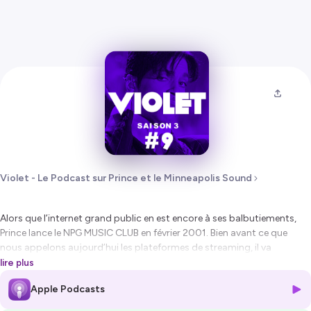
Violet - Le Podcast sur Prince et le Minneapolis Sound
Alors que l’internet grand public en est encore à ses balbutiements,
Prince lance le NPG MUSIC CLUB en février 2001. Bien avant ce que
nous appelons aujourd’hui les plateformes de streaming, il va
proposer à son public, la possibilité d’accéder directement à sa
lire plus
musique, moyennant un abonnement mensuel. En mars 2004, Prince
Apple Podcasts
va proposer un « download store » où 2 albums en apparence inédit
vont se faire remarquer : The Chocolate Invasion et The