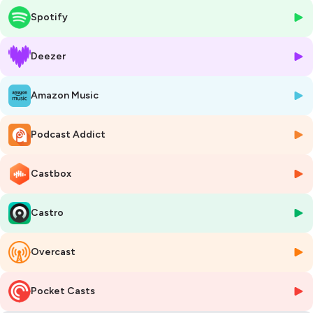
mois d'une légende. De l'annulation de la tournée européenne aux
Spotify
concerts poignants de Melbourne et d'Atlanta,
où le 14 avril 2016 il
donna son dernier concert
, nous plongeons dans les coulisses
d'une période où l'artiste le plus secret de la pop décidait enfin de se
Deezer
raconter.
Découvrez le récit d'une fin de règne entre ombres et lumières, des
Amazon Music
galas intimes de Paisley Park jusqu'à ce tragique 21 avril 2016.
Poursuivre
l'expérience de
VIOLET
sur le web et les réseaux sociaux :
Podcast Addict
Web et contact
:
www.schkopi.com
Instagram
:
@schkopi
Castbox
Facebook
:
Schkopi
et
Violet - Le Podcast
Twitch
:
www.twitch.tv/schkopi
Castro
Aidez nous, en soutenant gratuitement ce podcast !
Comment ? C'est très simple :
Overcast
1) 🔔Abonnez vous pour être prévenu automatiquement.
2) ❤️ Laissez un avis sur Apple Podcast (
en cliquant ici
) , et beaucoup
beaucoup d'étoiles sur Apple ou Spotify !
Pocket Casts
3) Inscrivez vous à
notre Newsletter
(vous ne recevrez que des