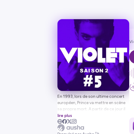
Vi
En 1993, lors de son ultime concert
européen, Prince va mettre en scène
sa propre mort. A partir de ce jour il
change son nom pour un symbole
lire plus
imprononçable. Précisément celui
qu'il a utilisé quelques temps plus tôt