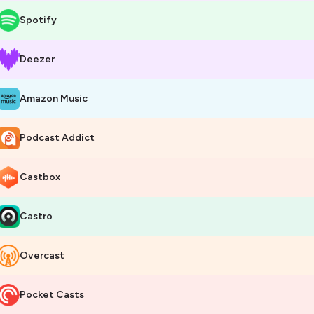
Spotify
Deezer
Amazon Music
Podcast Addict
Castbox
Castro
Overcast
Pocket Casts