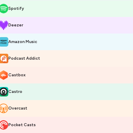
Spotify
Deezer
Amazon Music
Podcast Addict
Castbox
Castro
Overcast
Pocket Casts