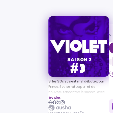
Vi
Si les 90s avaient mal débuté pour
Prince, il va se rattraper, et de
nouveau rencontrer le succès, avec
l'album Diamonds and Pearls.
lire plus
Nouveau groupe, singles en tête des
charts, prestations remarquées sur