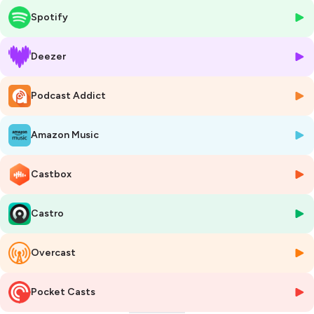
30 prochains jours. 🌟
Spotify
Si tu as apprécié cet épisode, n'hésite pas à laisser une note et un
commentaire sur iTunes, Apple Podcast ou votre plateforme d'écoute
Deezer
! Cela aide d'autres infirmières à découvrir le podcast. 🙏🙂
Podcast Addict
*****
POUR ALLER PLUS LOIN
📖 Tu retrouveras aussi toutes ces informations à travers cet article
Amazon Music
de mon blog :
https://www.charlottek.fr/infirmiere-naturopathe/
Castbox
🎬 Tu pourras également le découvrir en vidéo ici :
https://youtu.be/_Rh5P0KlpCo
Castro
Hébergé par Ausha. Visitez
ausha.co/politique-de-confidentialite
pour plus d'informations.
Overcast
Pocket Casts