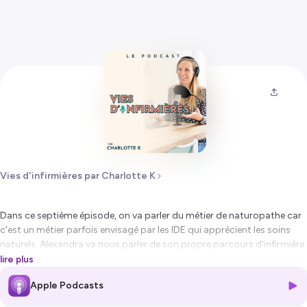
Vies d'infirmières par Charlotte K
Dans ce septième épisode, on va parler du métier de naturopathe car
c'est un métier parfois envisagé par les IDE qui apprécient les soins
naturels. Alexandra va nous parler de son propre parcours d'infirmière
à naturopathe. 🌿
lire plus
Apple Podcasts
Si tu t'interroges sur ton évolution professionnelle, j'ai créé un
test
spécial IDE
qui te permettra d'avoir un plan d'actions précis pour les