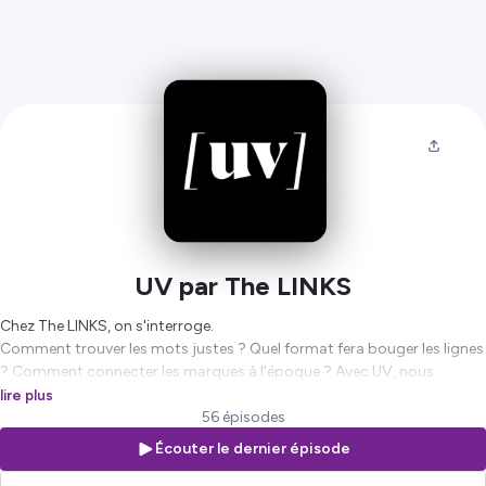
UV par The LINKS
Chez The LINKS, on s'interroge.
Comment trouver les mots justes ? Quel format fera bouger les lignes
? Comment connecter les marques à l'époque ? Avec UV, nous
partageons toutes nos questions et nos réponses au service des
lire plus
marques utiles et vivantes.
56 épisodes
Écouter le dernier épisode
Hébergé par Ausha. Visitez
ausha.co/politique-de-confidentialite
pour plus d'informations.