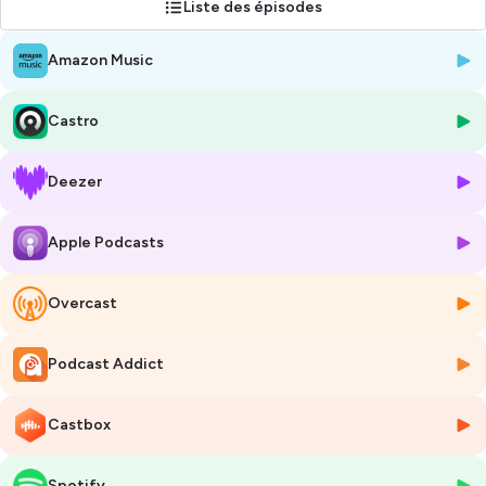
Liste des épisodes
Amazon Music
Castro
Deezer
Apple Podcasts
Overcast
Podcast Addict
Castbox
Spotify