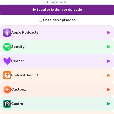
Seront interviewés :
86 épisodes
👉 Des dirigeants qui ont vendu leur entreprise : Connaître leur
Écouter le dernier épisode
parcours, leur entreprise, les raisons de cession, les réussites et les
échecs, les conseils qu’ils peuvent donner aux dirigeants qui veulent
Liste des épisodes
vendre etc.
👉 Des avocats d’affaires : connaitre leur parcours, les opérations qui
Apple Podcasts
ont été marquantes, les points importants dans une opération de
M&A, les conseils pour les dirigeants qui veulent vendre / lever des
fonds.
Spotify
👉 Des experts de la transmission d'entreprise, de la valorisation, des
opérations de LBO
👉 Des experts patrimoniaux pour les dirigeants qui ont touché de
Deezer
l'argent au moment de la cession de leur entreprise
👉 Des fonds d’investissements : Les grosses opérations, conseils, les
Podcast Addict
points d’attention, ce qu’ils regardent en priorité etc.
L’idée de ce podcast est de démystifier l’univers du M&A, de le rendre
Castbox
accessible et de permettre à tout dirigeant souhaitant vendre leur
entreprise ou lever des fonds ou à toute partie prenante d’avoir les
clés de réussite pour de telles opérations.
Castro