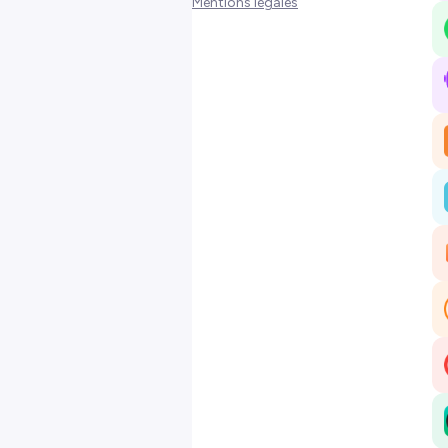
Mentions légales
Les conférences sont gratuites puis
accessibles pendant 24 h en replay
🌟🌟🌟
Ce congrès est un espace instructif
et de partage autour de la notion de
Douance mais aussi
d'hypersensibilité ou de singularité.
cliquez ICI pour vous inscrire au
congrès
🦓
J'animerai une conférence le
4/10
à 19 h sur Tirer parti de ses
paradoxes
avec un focus particulier
sur le combo trouble Dys et QI
hétérogène.
Tout le monde est le bienvenu à ce
congrès si ce sujet vous intéresse. Ce
qui touche les personnes atypiques
ce sont les mêmes choses que tous,