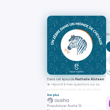
Un
Dans cet épisode
Nathalie Alsteen
💫 répond à mes questions sur sa
propre découverte de sa douance.
Elle nous présente également
l
e
lire plus
web-congrès qui aura lieu du 3 au
11 octobre 2022.
Propulsé par Ausha 🚀