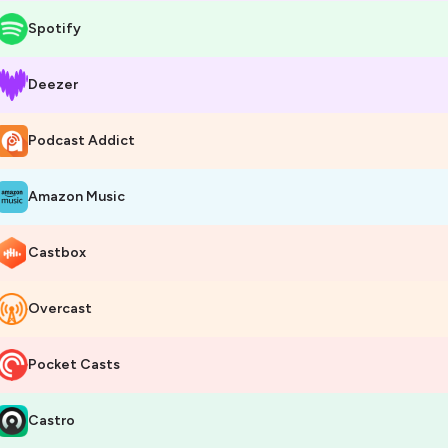
Spotify
Deezer
Podcast Addict
Amazon Music
Castbox
Overcast
Pocket Casts
Castro