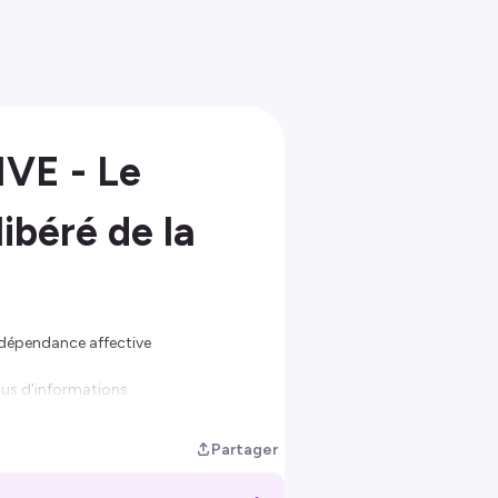
VE - Le
libéré de la
 dépendance affective
us d'informations.
Partager