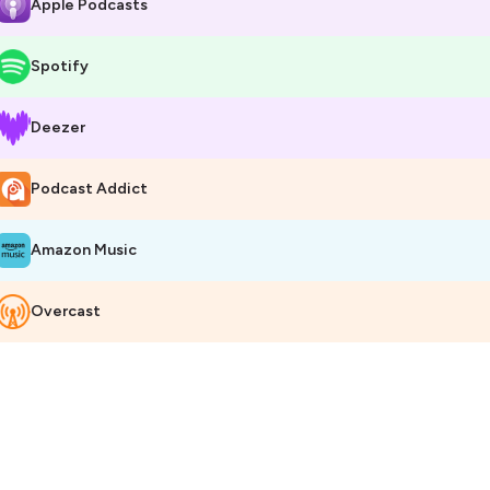
Apple Podcasts
Spotify
Deezer
Podcast Addict
Amazon Music
Overcast