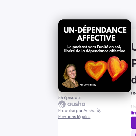
P
UN
55 épisodes
Hé
Propulsé par Ausha 🚀
li
Mentions légales