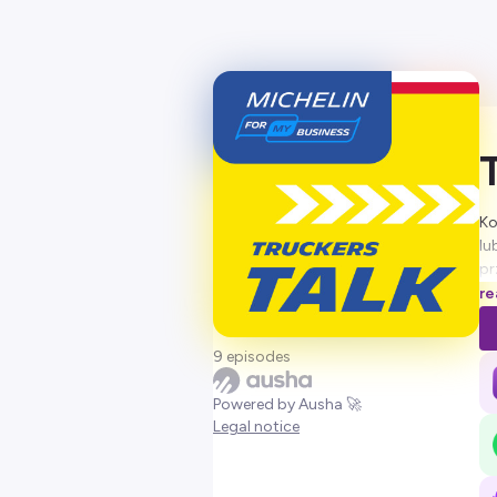
Ko
lu
pr
po
re
pr
te
9 episodes
Tr
Do
Powered by Ausha 🚀
Legal notice
Ho