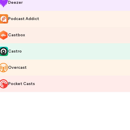
Deezer
Podcast Addict
Castbox
Castro
Overcast
Pocket Casts