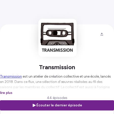
Transmission
Transmission
est un atelier de création collective et une école, lancés
en 2018. Dans ce flux, une sélection d’œuvres réalisées au fil des
saisons par les membres du collectif. Le collectif est aussi à l'origine
de
La Cassette
, un lieu à Aubervilliers consacré à la radio.
lire plus
44 épisodes
Écouter le dernier épisode
Hébergé par Ausha. Visitez
ausha.co/politique-de-confidentialite
pour plus d'informations.