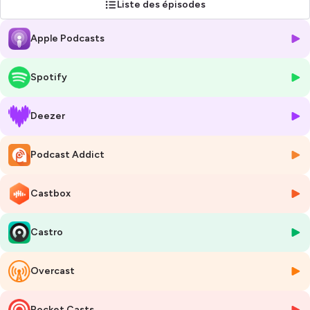
Liste des épisodes
Apple Podcasts
Spotify
Deezer
Podcast Addict
Castbox
Castro
Overcast
Pocket Casts