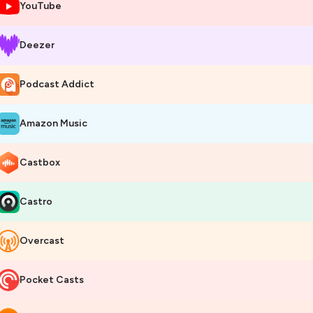
’un métier, tu seras sans doute intéressé.e par les astuces et les tests
YouTube
nt que personne, freelance et forcément, conceptrice pédagogique !
Deezer
Persuadée que l’union fait la force, j’inviterai, au fil de l’eau, d’autres f
ur être concepteur pédagogique freelance épanoui !
Podcast Addict
Je partage mes conseils digital learning et ma veille sur ma newsletter :
tps://delphinefroid.substack.com/welcome
Amazon Music
 Tu souhaites te lancer et éviter les erreurs du début, découvre mon eb
tps://www.subscribepage.com/ebookipmfreelance
Castbox
 J'ai aussi créé un ebook sur le Learning Experience Design :
https://ww
Castro
ur échanger, n'hésite pas à me contacter sur LinkedIn :
Delphine Froid
très vite !
Overcast
Pocket Casts
bergé par Ausha. Visitez
ausha.co/politique-de-confidentialite
pour pl