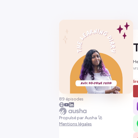
He
vr
Je
li
d'
89 épisodes
✨T
où
Propulsé par Ausha 🚀
🔎
Mentions légales
do
🌱