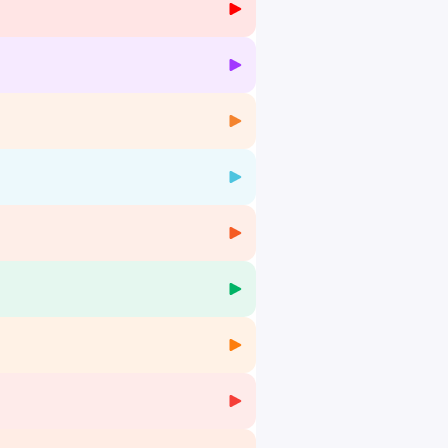
 que je mets en place pour m’améliorer en
reelances à nous partager leurs conseils
ook dédié :
w.subscribepage.com/lxd
us d'informations.