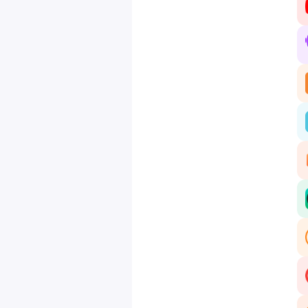
qu
ta
🤝
po
💌
ht
📕
ht
📙
Po
A 
Hé