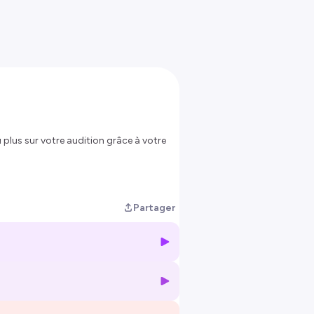
 plus sur votre audition grâce à votre
rantes qui touchent aussi bien les
Partager
us d'informations.