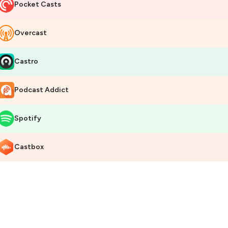
Pocket Casts
Overcast
Castro
Podcast Addict
Spotify
Castbox