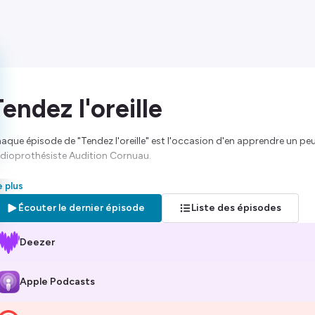
endez l'oreille
aque épisode de "Tendez l'oreille" est l'occasion d'en apprendre un peu
dioprothésiste Audition Cornuau.
abelle aborde de manière simple, claire et efficace les thématiques cou
re plus
tients atteints de troubles auditifs que leurs proches.
Écouter le dernier épisode
Liste des épisodes
nne écoute !
Deezer
bergé par Ausha. Visitez
ausha.co/politique-de-confidentialite
pour pl
Apple Podcasts