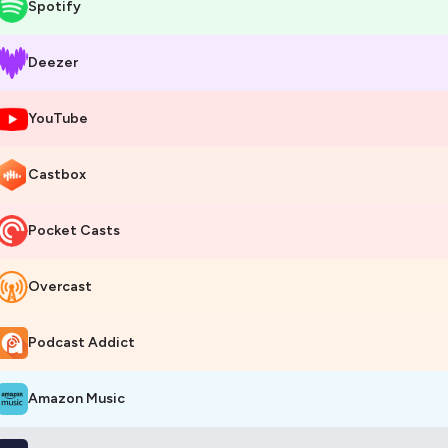
Spotify
 vous aimez ce podcast, n’hésitez pas à vous y abonner, à nous le dire
lon la plateforme que vous utilisez pour nous écouter !
Deezer
ise de son / mixage : Marine Benabou
YouTube
ntage vidéo : Richard Bourderionnet
rection artistique : Alexandre Warisse
Castbox
endancesInno #Innovation #ConfianceNumérique #Podcast
Pocket Casts
bergé par Ausha. Visitez
ausha.co/politique-de-confidentialite
pour pl
Overcast
Podcast Addict
Amazon Music