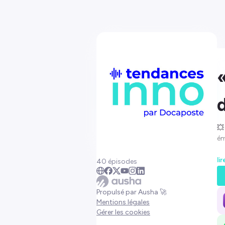
💥
ém
No
li
40 épisodes
qu
ch
Propulsé par Ausha 🚀
Ce
Mentions légales
ch
Gérer les cookies
Do