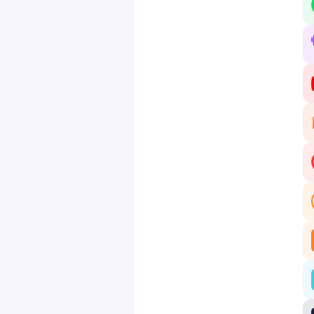
Si
se
Pr
Mo
Di
#T
Hé