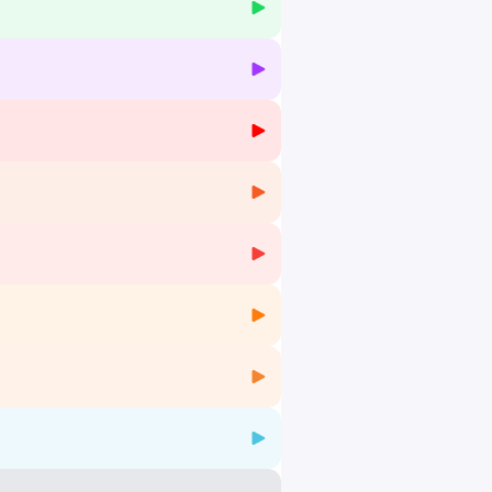
 en commentaire, et à mettre un 👍 ou ❤️
us d'informations.