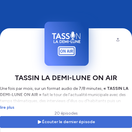
TASSIN LA DEMI-LUNE ON AIR
Une fois par mois, sur un format audio de 7/8 minutes,
« TASSIN LA
DEMI-LUNE ON AIR »
fait le tour de l’actualité municipale avec des
temps thématiques, des interviews d’élus ou d’habitants puis un
agenda mensuel. La Ville se positionne ainsi comme une collectivité
lire plus
innovante, première de la Métropole Lyonnaise à s’emparer de ce
20 épisodes
nouveau support de communication. Informatif, percutant et
Écouter le dernier épisode
divertissant,
« TASSIN LA DEMI-LUNE ON AIR »
, invite tous les
Tassilunois à écouter leur Ville !