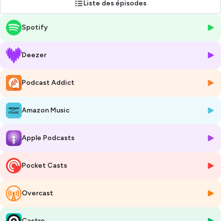
Liste des épisodes
Hébergé par Ausha. Visitez
ausha.co/politique-de-confidentialite
Spotify
pour plus d'informations.
Deezer
Podcast Addict
Amazon Music
Apple Podcasts
Pocket Casts
Overcast
Castro