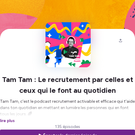
Tam Tam : Le recrutement par celles et
ceux qui le font au quotidien
Tam Tam, c'est le podcast recrutement activable et efficace qui t'aide
dans ton quotidien en mettant en lumière les personnes qui en font
tous les jours. 🌈
lire plus
Dans ce podcast, tu trouveras dans chaque épisode un thème traité
135 épisodes
de A à Z avec un·e invité·e que tu n'auras jamais entendu aileurs. 😉