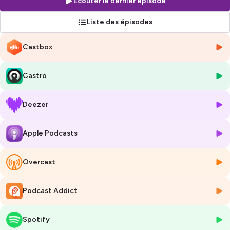
Écouter le dernier épisode
Les 2 promesses que je te fais : 1/ Un contenu activable et court 2/ Des
Liste des épisodes
gens différents derrière le micro !
Avec Tam Tam, on sort du cadre, on répartit la parole ! 💪
Castbox
De mon côté, je suis Léo, recruteur depuis 2016 et aujourd'hui
cofondateur de
Blendy
ou avec Elise, mon associée, on aide les gens à
Castro
passer au niveau superieur en recrutement ! 🦊
Et ce podcast, il existe grâce à Teamtailor qui le sponsorise !
Deezer
Teamtailor, c'est l'ATS qui m'a fait aimer les ATS. Si tu veux en savoir
plus et bénéficier de 2 mois gratuit sur ta première année avec TT,
Apple Podcasts
c'est par ici :
bit.ly/teamtailor-tamtam1
🙌
Prêt·e à Level 🆙 ?
Overcast
Hébergé par Ausha. Visitez
ausha.co/politique-de-confidentialite
pour plus d'informations.
Podcast Addict
Spotify