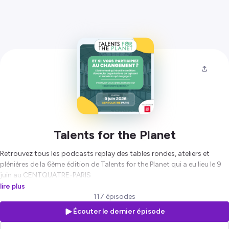
Talents for the Planet
Retrouvez tous les podcasts replay des tables rondes, ateliers et
plénières de la 6ème édition de Talents for the Planet qui a eu lieu le 9
juin au CENTQUATRE-PARIS
lire plus
Hébergé par Ausha. Visitez
ausha.co/politique-de-confidentialite
117 épisodes
pour plus d'informations.
Écouter le dernier épisode