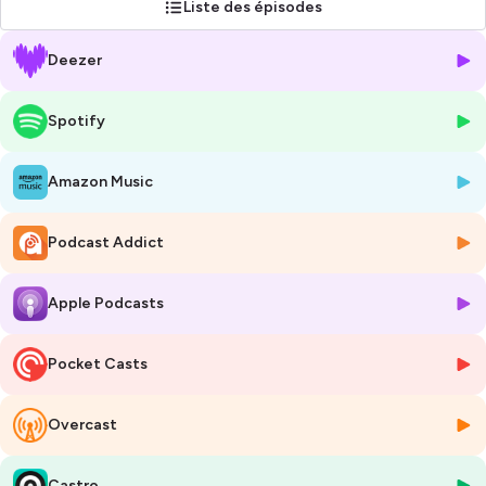
Liste des épisodes
Deezer
Spotify
Amazon Music
Podcast Addict
Apple Podcasts
Pocket Casts
Overcast
Castro