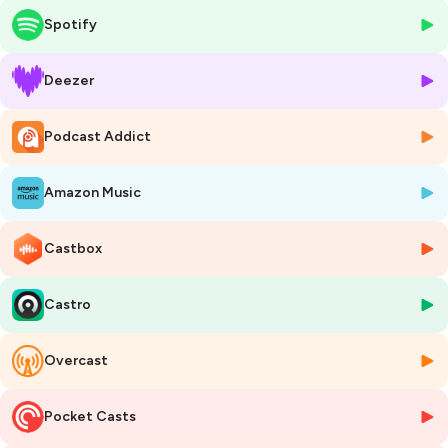
Spotify
Avec un accès privilégié en direct ou quasi direct depuis Tokyo, la
station est une option idéale si vous voulez découvrir facilement le
plaisir des sources chaudes. Mais surtout, le village a une ambiance
Deezer
unique car il est construit autour d'une place centrale au sein de
laquelle jailli la source principale de la ville. Véritable attraction de jour
Podcast Addict
comme de nuit, c'est à partir de cette zone centrale que l'eau est
refroidie grâce à un système ingénieux de bacs en bois installés en
cascade. Kusatsu Onsen offre ainsi une variété de bains, allant de
Amazon Music
bains publics, de ceux des auberges, jusqu'au grand bassin en plein air
appelé Sainokawara Rotenburo.
Castbox
L'une des traditions les plus emblématiques est le "yumomi", une
technique ancestrale de refroidissement de l'eau chaude qu'il est
Castro
toujours possible de voir aujourd'hui dans un show donné chaque
jour à heure fixe. Vous aurez l'occasion d'entendre des témoignages
de locaux et de voir la performance de ces "danseuses de onsen".
Overcast
D'ailleurs, pour vous donner un petit aperçu, nous vous proposons
des insertions sonores du spectacle enregistré sur place.
Pocket Casts
On n'oubliera pas de vous parler gastronomie : repas de ryokan,