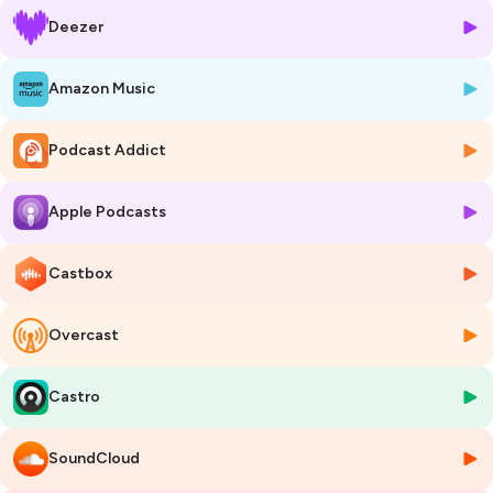
examinent la particularité des environnements grand froid, ainsi que
Deezer
leurs exigences opérationnelles et capacitaires pour les armées
françaises.
Pour aller plus loin :
Amazon Music
Colonel Gaëtan Dubois, “Faire la guerre en montagne”, Revue Conflits,
25 janvier 2025 :
Podcast Addict
https://www.revueconflits.com/faire-la-guerre-en-montagne-2/
Colonel Gaëtan Dubois, “Guerre moderne dans le grand froid : défis
tactiques, humains et technologiques”, 27e Brigade d'Infanterie de
Apple Podcasts
Montagne, 1er octobre 2025.
https://www.linkedin.com/pulse/guerre-moderne-dans-le-grand-
froid-hxrpe/?trackingId=gfVtWf44Rz2xrRpxpJ%2FZhQ%3D%3D
Castbox
Crédits
Overcast
« Sur le front climatique » est un podcast de l’Observatoire Défense &
Climat produit par l’IRIS pour le compte de la DGRIS du ministère des
Armées. Cet entretien a été enregistré au ministère des Armées.
Castro
Édition : Julia Tasse
Prise de son, communication : Coline Laroche
Montage : Léa Boucenna
SoundCloud
Générique : Near Deaf Experience