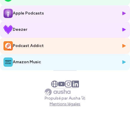
De leur laboratoire d'expérimentation du Quai de la Loire aux
Apple Podcasts
terminaux de Roissy-Charles-de-Gaulle, chaque implantation raconte
une histoire unique. Cette stratégie d'expansion territoriale illustre
parfaitement comment une PME peut structurer sa croissance sans
Deezer
perdre son âme artisanale, en transformant des contraintes en
avantages concurrentiels.
Podcast Addict
L'épisode explore les défis de la démocratisation de la bière craft, les
enjeux de l'implantation en hubs de transport, et révèle comment
Amazon Music
Paname a su créer une identité territoriale forte qui transcende le
simple concept de brasserie.
💥 COMMANDEZ VOS RAPPORTS TENDANCES 2025 💥
→
https://blackthornsdesign.com/offres-et-services/
Propulsé par Ausha 🚀
📢 Chapitres :
Mentions légales
00:00:00 Intro
00:01:40 Qui est Tomas Kennedy ?
00:05:50 Choix du Quai de la Loire