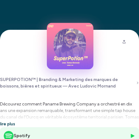
SUPERPOTION™ | Branding & Marketing des marques de
boissons, bières et spiritueux — Avec Ludovic Mornand
Découvrez comment Paname Brewing Company a orchestré en dix
ans une expansion remarquable, transformant une simple tap house
du canal de l'Ourcq en véritable écosystème territorial parisien. Tomas
Kennedy, responsable stratégie et développement commercial,
lire plus
dévoile les coulisses d'une croissance maîtrisée qui fait école dans la
Spotify
filière brassicole française.