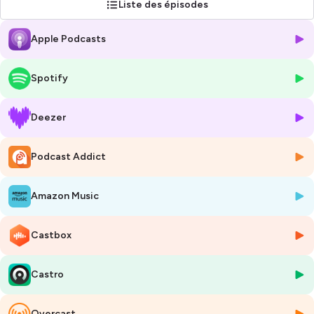
Liste des épisodes
https://linktr.ee/sportsantenutrition
Apple Podcasts
Hébergé par Ausha. Visitez
ausha.co/politique-de-confidentialite
pour plus d'informations.
Spotify
Deezer
Podcast Addict
Amazon Music
Castbox
Castro
Overcast