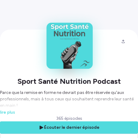
Sport Santé Nutrition Podcast
Parce que la remise en forme ne devrait pas être réservée qu'aux
professionnels, mais à tous ceux qui souhaitent reprendre leur santé
en main !
Ce podcast accessible et participatif vous est présenté par un coach
lire plus
sportif diplômé d'état afin de vous accompagner au quotidien.
365 épisodes
Aujourd'hui le coach c'est moi, demain les pros c'est vous !
Écouter le dernier épisode
Pour découvrir les liens utiles de l'émission, clique ici :