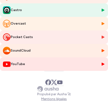
Youtube
Castro
Hébergé par Ausha. Visitez
ausha.co/politique-de-confidentialite
pour plus d'informations.
Overcast
Pocket Casts
SoundCloud
YouTube
Propulsé par Ausha 🚀
Mentions légales