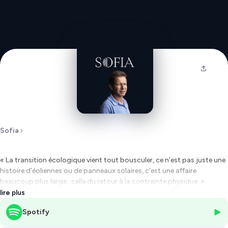
Sofia
« La transition écologique vient tout bousculer, ce n’est pas juste une
histoire d’éoliennes ou de panneaux solaires, c’est une affaire
beaucoup plus large : celle du retour à la contrainte physique. »
lire plus
Nous en sommes convaincus : l’écologie est la mère de toutes
Spotify
les batailles, et l’État a un rôle central à jouer dans la transition
écologique.
Comment préparer nos sociétés à la fin de l’abondance