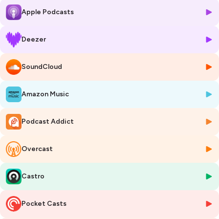
et à un nouveau monde de sobriété ? Face à cet immense défi, quel
Apple Podcasts
rôle pour l’administration ? À l’heure de la défiance envers les pouvoirs
publics, comment accompagner ce nécessaire changement,
comment l’accélérer ?
Deezer
Pour répondre à ces questions, nous avons invité
Jean-Marc
SoundCloud
Jancovici, ingénieur et consultant en énergie
, président de
l’association The Shift Project, membre du Haut Conseil pour le
Climat. Après avoir dressé avec lui le diagnostic et tenté d’identifier la
Amazon Music
trajectoire de l’administration, nous donnerons la parole à
2 élèves
fonctionnaires de l’INSP : Annabelle Arcadias et Mouna
Abdesselem
, qui partageront leur expérience en matière de
Podcast Addict
négociation climatique, leur parcours et leur engagement écologique.
Overcast
Cet épisode est animé par Baptiste Vecchini et Théodore Martin-
Labiche, élèves de l'INSP, promotion Guillaume Apollinaire (2022-
2023).
Castro
Hébergé par Ausha. Visitez
ausha.co/politique-de-confidentialite
pour plus d'informations.
Pocket Casts